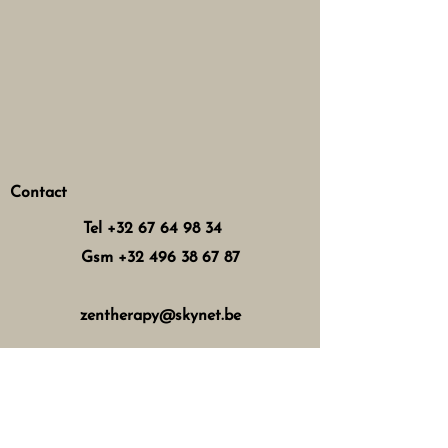
Contact
Tel
+32 67 64 98 34
Gsm
+32 496 38 67 87
zentherapy@skynet.be
Horaires d'ouverture