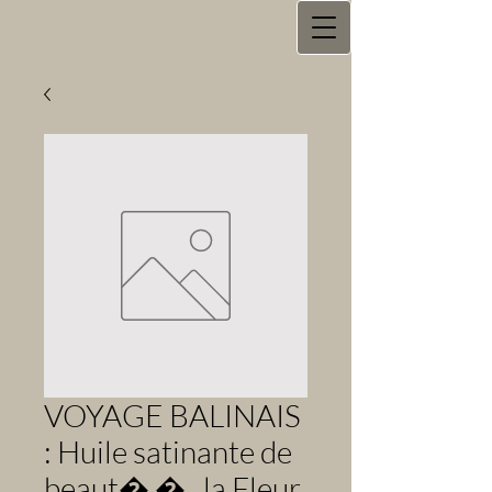
VOYAGE BALINAIS
: Huile satinante de
beaut� �_ la Fleur