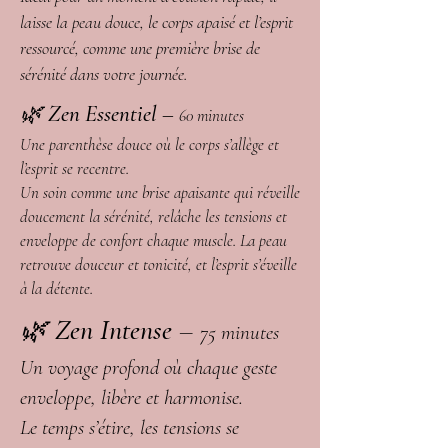
laisse la peau douce, le corps apaisé et l’esprit
ressourcé, comme une première brise de
sérénité dans votre journée.
🌿
Zen Essentiel
–
60 minutes
Une parenthèse douce où le corps s’allège et
l’esprit se recentre.
Un soin comme une brise apaisante qui réveille
doucement la sérénité, relâche les tensions et
enveloppe de confort chaque muscle. La peau
retrouve douceur et tonicité, et l’esprit s’éveille
à la détente.
🌿
Zen Intense
–
75 minutes
Un voyage profond où chaque geste
enveloppe, libère et harmonise.
Le temps s’étire, les tensions se