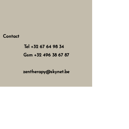
Contact
Tel
+32 67 64 98 34
Gsm
+32 496 38 67 87
zentherapy@skynet.be
Horaires d'ouverture
Mercredi : 8h - 12h 13h - 17h
Jeudi : 8h - 12h 15h - 21h
Vendredi : 8h - 12h 13h - 18h