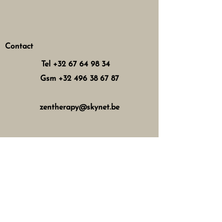
Contact
Tel
+32 67 64 98 34
Gsm
+32 496 38 67 87
zentherapy@skynet.be
Horaires d'ouverture
Mercredi : 8h - 12h 13h - 17h
Jeudi : 8h - 12h 15h - 21h
Vendredi : 8h - 12h 13h - 18h
Samedi : 8h - 16h