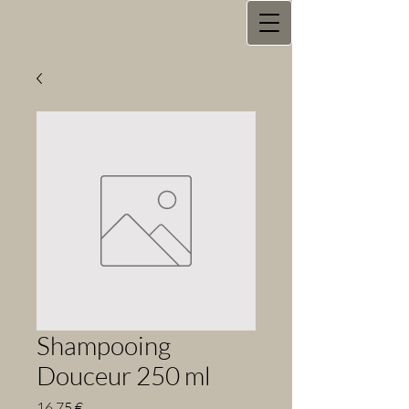
Shampooing
Douceur 250 ml
Prix
16,75 €