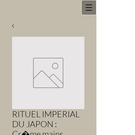
RITUEL IMPERIAL
DU JAPON :
Cr�me mains