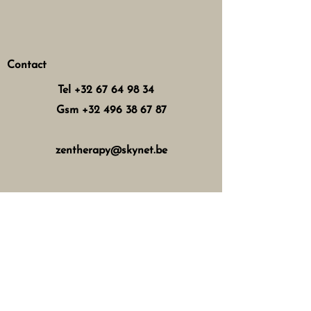
Contact
Tel
+32 67 64 98 34
Gsm
+32 496 38 67 87
zentherapy@skynet.be
Horaires d'ouverture
Mercredi : 8h - 12h 13h - 17h
Jeudi : 8h - 12h 15h - 21h
Vendredi : 8h - 12h 13h - 18h
Samedi : 8h - 16h