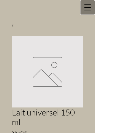
Lait universel 150
ml
Prix
35,50 €