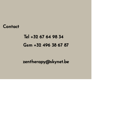
Contact
Tel
+32 67 64 98 34
Gsm
+32 496 38 67 87
zentherapy@skynet.be
Horaires d'ouverture
Mercredi : 8h - 12h 13h - 17h
Jeudi : 8h - 12h 15h - 21h
Vendredi : 8h - 12h 13h - 18h
Samedi : 8h - 16h