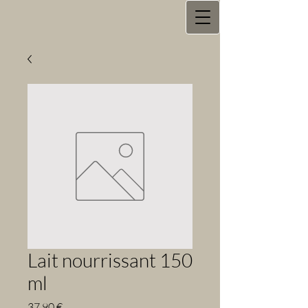
Lait nourrissant 150
ml
Prix
37,90 €