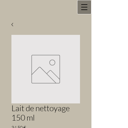
Lait de nettoyage
150 ml
Prix
34,50 €