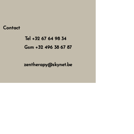
Contact
Tel
+32 67 64 98 34
Gsm
+32 496 38 67 87
zentherapy@skynet.be
Horaires d'ouverture
Mercredi : 8h - 12h 13h - 17h
Jeudi : 8h - 12h 15h - 21h
Vendredi : 8h - 12h 13h - 18h
Samedi : 8h - 16h