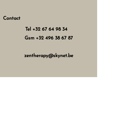
Contact
Tel
+32 67 64 98 34
Gsm
+32 496 38 67 87
zentherapy@skynet.be
Horaires d'ouverture
Mercredi : 8h - 12h 13h - 17h
Jeudi : 8h - 12h 15h - 21h
Vendredi : 8h - 12h 13h - 18h
Samedi : 8h - 16h
Fermé les dimanches, lundis,