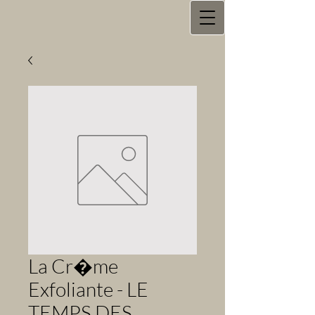
La Cr�me
Exfoliante - LE
TEMPS DES