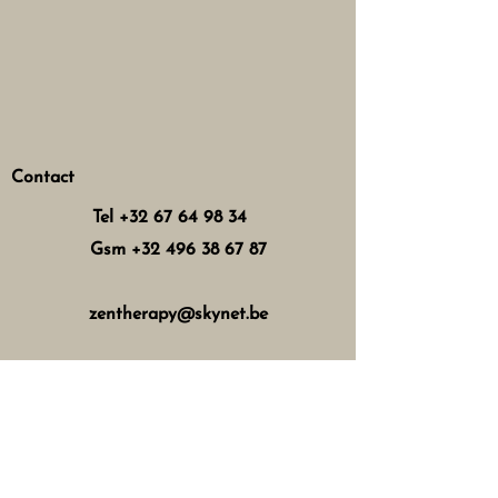
Contact
Tel
+32 67 64 98 34
Gsm
+32 496 38 67 87
zentherapy@skynet.be
Horaires d'ouverture
Mercredi : 8h - 12h 13h - 17h