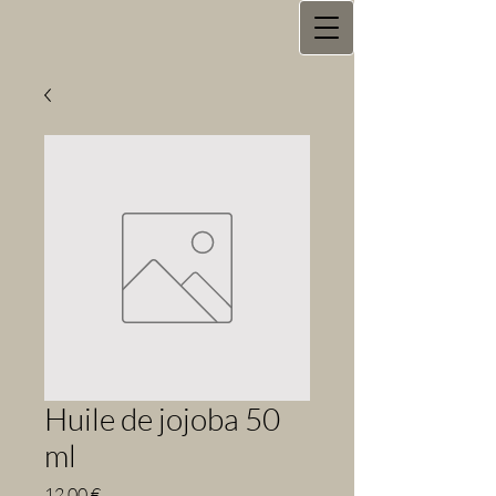
Huile de jojoba 50
ml
Prix
12,00 €