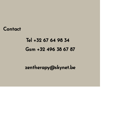
Contact
Tel
+32 67 64 98 34
Gsm
+32 496 38 67 87
zentherapy@skynet.be
Horaires d'ouverture
Mercredi : 8h - 12h 13h - 17h
Jeudi : 8h - 12h 15h - 21h
Vendredi : 8h - 12h 13h - 18h
Samedi : 8h - 16h