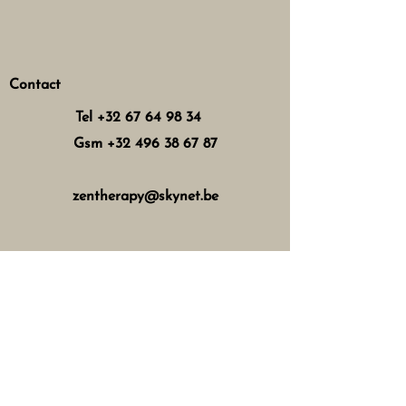
Contact
Tel
+32 67 64 98 34
Gsm
+32 496 38 67 87
zentherapy@skynet.be
Horaires d'ouverture
Mercredi : 8h - 12h 13h - 17h
Jeudi : 8h - 12h 15h - 21h
Vendredi : 8h - 12h 13h - 18h
Samedi : 8h - 16h