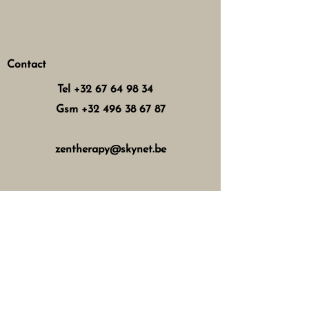
Contact
Tel
+32 67 64 98 34
Gsm
+32 496 38 67 87
zentherapy@skynet.be
Horaires d'ouverture
Mercredi : 8h - 12h 13h - 17h
Jeudi : 8h - 12h 15h - 21h
Vendredi : 8h - 12h 13h - 18h
Samedi : 8h - 16h