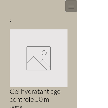
Gel hydratant age
controle 50 ml
Prix
49,50 €