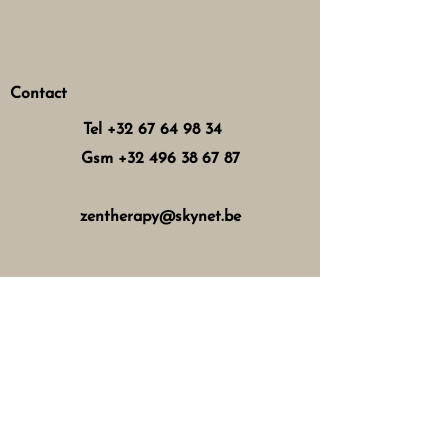
Contact
Tel
+32 67 64 98 34
Gsm
+32 496 38 67 87
zentherapy@skynet.be
Horaires d'ouverture
Mercredi : 8h - 12h 13h - 17h
Jeudi : 8h - 12h 15h - 21h
Vendredi : 8h - 12h 13h - 18h
Samedi : 8h - 16h