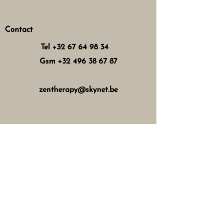
Contact
Tel
+32 67 64 98 34
Gsm
+32 496 38 67 87
zentherapy@skynet.be
Horaires d'ouverture
Mercredi : 8h - 12h 13h - 17h
Jeudi : 8h - 12h 15h - 21h
Vendredi : 8h - 12h 13h - 18h
Samedi : 8h - 16h
Fermé les dimanches, lundis,