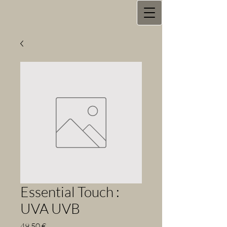
Essential Touch :
UVA UVB
Prix
49,50 €