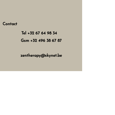
Contact
Tel
+32 67 64 98 34
Gsm
+32 496 38 67 87
zentherapy@skynet.be
Horaires d'ouverture
Mercredi : 8h - 12h 13h - 17h
Jeudi : 8h - 12h 15h - 21h
Vendredi : 8h - 12h 13h - 18h
Samedi : 8h - 16h