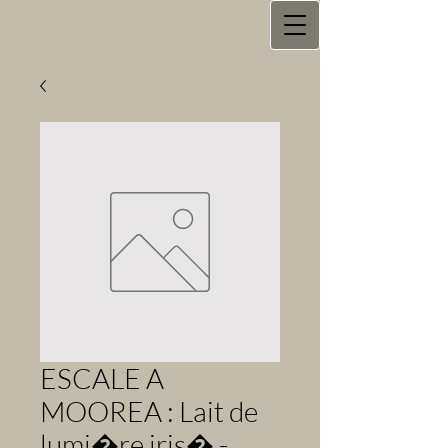
ESCALE A
MOOREA : Lait de
lumi�re iris� -