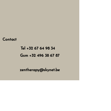
Contact
Tel
+32 67 64 98 34
Gsm
+32 496 38 67 87
zentherapy@skynet.be
Horaires d'ouverture
Mercredi : 8h - 12h 13h - 17h