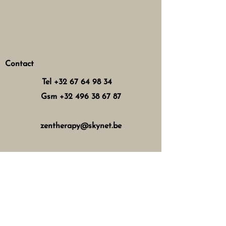
Contact
Tel
+32 67 64 98 34
Gsm
+32 496 38 67 87
zentherapy@skynet.be
Horaires d'ouverture
Mercredi : 8h - 12h 13h - 17h
Jeudi : 8h - 12h 15h - 21h
Vendredi : 8h - 12h 13h - 18h