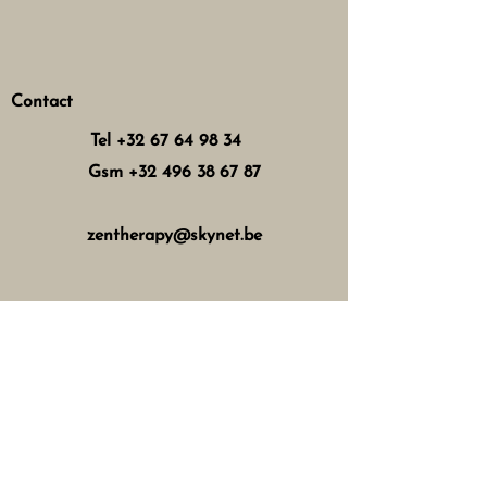
Contact
Tel
+32 67 64 98 34
Gsm
+32 496 38 67 87
zentherapy@skynet.be
Horaires d'ouverture
Mercredi : 8h - 12h 13h - 17h
Jeudi : 8h - 12h 15h - 21h
Vendredi : 8h - 12h 13h - 18h
Samedi : 8h - 16h