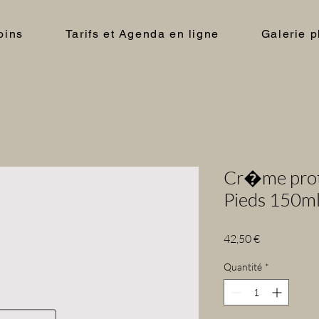
oins
Tarifs et Agenda en ligne
Galerie p
Cr�me prote
Pieds 150m
Prix
42,50 €
Quantité
*