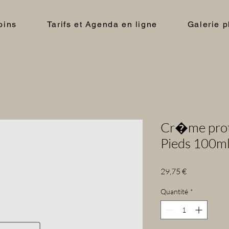
oins
Tarifs et Agenda en ligne
Galerie p
Cr�me prote
Pieds 100m
Prix
29,75 €
Quantité
*