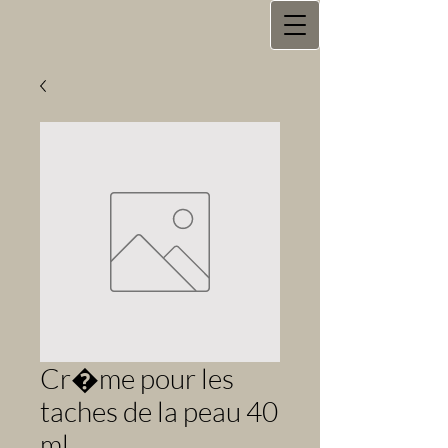
Cr�me pour les
taches de la peau 40
ml