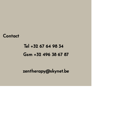
Contact
Tel
+32 67 64 98 34
Gsm
+32 496 38 67 87
zentherapy@skynet.be
Horaires d'ouverture
Mercredi : 8h - 12h 13h - 17h
Jeudi : 8h - 12h 15h - 21h
Vendredi : 8h - 12h 13h - 18h