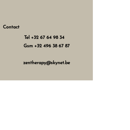
Contact
Tel
+32 67 64 98 34
Gsm
+32 496 38 67 87
zentherapy@skynet.be
Horaires d'ouverture
Mercredi : 8h - 12h 13h - 17h
Jeudi : 8h - 12h 15h - 21h
Vendredi : 8h - 12h 13h - 18h
Samedi : 8h - 16h