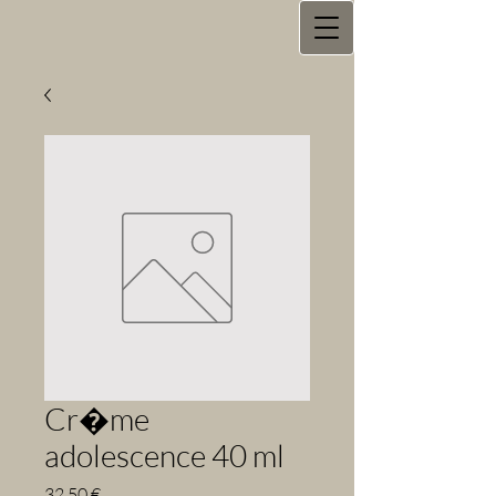
Cr�me
adolescence 40 ml
Prix
32,50 €